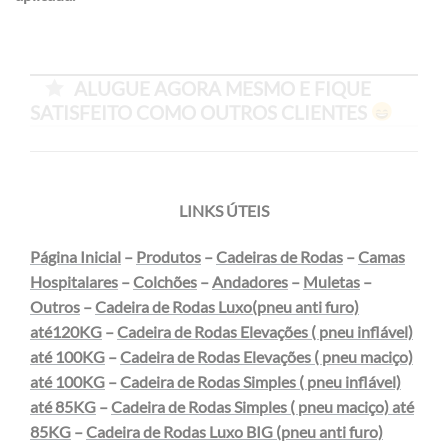
ALUGUE AGORA MESMO E FIQUE
SATISFEITO COMO OUTROS CLIENTES
LINKS ÚTEIS
Página Inicial
–
Produtos
–
Cadeiras de Rodas
–
Camas
Hospitalares
–
Colchões
–
Andadores
–
Muletas
–
Outros
–
Cadeira de Rodas Luxo(pneu anti furo)
até120KG
–
Cadeira de Rodas Elevações ( pneu inflável)
até 100KG
–
Cadeira de Rodas Elevações ( pneu maciço)
até 100KG
–
Cadeira de Rodas Simples ( pneu inflável)
até 85KG
–
Cadeira de Rodas Simples ( pneu maciço) até
85KG
–
Cadeira de Rodas Luxo BIG (pneu anti furo)