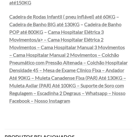
até150KG
Cadeira de Rodas Infantil ( pneu inflável) até 60KG
–
Cadeira de Banho BIG até 130KG
–
Cadeira de Banho
POP até 800KG
–
Cama Hospitalar Elétrica 3
Movimentos/a> –
Cama Hospitalar Elétrica 2
Movimentos
–
Cama Hospitalar Manual 3 Movimentos
–
Cama Hospitalar Manual 2 Movimentos
–
Colchão
Pneumático com Pressão Altenada
–
Colchão Hospitalar
Densidade 45
–
Mesa de Exame Clinico Fixa
–
Andador
Até 90KG
–
Muleta Canadense Fixa (PAR) Até 130KG
–
Muleta Axilar (PAR) Até 100KG
–
Suporte de Soro com
Regulagem
–
Escadinha 2 Degraus
–
Whatsapp
–
Nosso
Facebook
–
Nosso Instagram
PRODUTOS RELACIONADOS