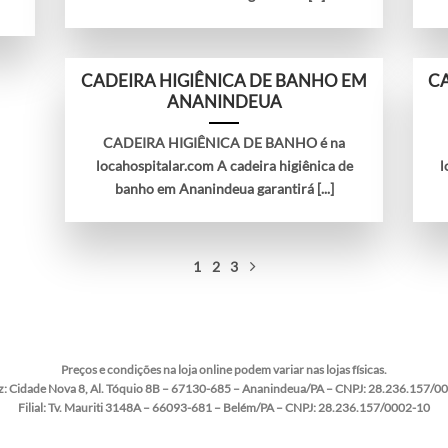
CADEIRA HIGIÊNICA DE BANHO EM
CA
ANANINDEUA
CADEIRA HIGIÊNICA DE BANHO é na
locahospitalar.com A cadeira higiênica de
l
banho em Ananindeua garantirá [...]
1
2
3
Preços e condições na loja online podem variar nas lojas físicas.
z:
Cidade Nova 8, Al. Tóquio 8B – 67130-685 – Ananindeua/PA – CNPJ: 28.236.157/0
Filial:
Tv. Mauriti 3148A – 66093-681 – Belém/PA – CNPJ: 28.236.157/0002-10