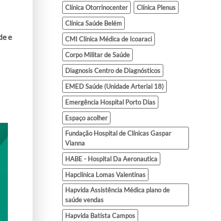
Clínica Otorrinocenter
Clínica Plenus
Clínica Saúde Belém
de e
CMI Clínica Médica de Icoaraci
Corpo Militar de Saúde
Diagnosis Centro de Diagnósticos
EMED Saúde (Unidade Arterial 18)
Emergência Hospital Porto Dias
Espaço acolher
Fundação Hospital de Clínicas Gaspar
Vianna
HABE - Hospital Da Aeronautica
Hapclínica Lomas Valentinas
Hapvida Assistência Médica plano de
saúde vendas
Hapvida Batista Campos