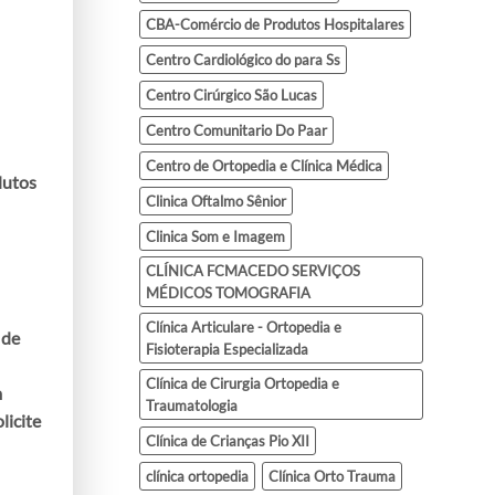
CBA-Comércio de Produtos Hospitalares
Centro Cardiológico do para Ss
Centro Cirúrgico São Lucas
Centro Comunitario Do Paar
Centro de Ortopedia e Clínica Médica
dutos
Clinica Oftalmo Sênior
Clinica Som e Imagem
CLÍNICA FCMACEDO SERVIÇOS
MÉDICOS TOMOGRAFIA
Clínica Articulare - Ortopedia e
 de
Fisioterapia Especializada
Clínica de Cirurgia Ortopedia e
m
Traumatologia
licite
Clínica de Crianças Pio XII
clínica ortopedia
Clínica Orto Trauma