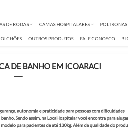
AS DE RODAS
CAMAS HOSPITALARES
POLTRONAS 
COLCHÕES
OUTROS PRODUTOS
FALE CONOSCO
BL
ICA DE BANHO EM ICOARACI
gurança, autonomia e praticidade para pessoas com dificuldades
o banho. Sendo assim, na LocaHospitalar você encontra para alugar
 modelo para pacientes de até 130kg. Além da qualidade do produ