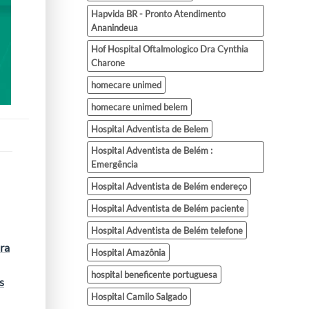
Hapvida BR - Pronto Atendimento
Ananindeua
Hof Hospital Oftalmologico Dra Cynthia
Charone
homecare unimed
homecare unimed belem
Hospital Adventista de Belem
Hospital Adventista de Belém :
Emergência
Hospital Adventista de Belém endereço
Hospital Adventista de Belém paciente
Hospital Adventista de Belém telefone
ra
Hospital Amazônia
hospital beneficente portuguesa
s
Hospital Camilo Salgado