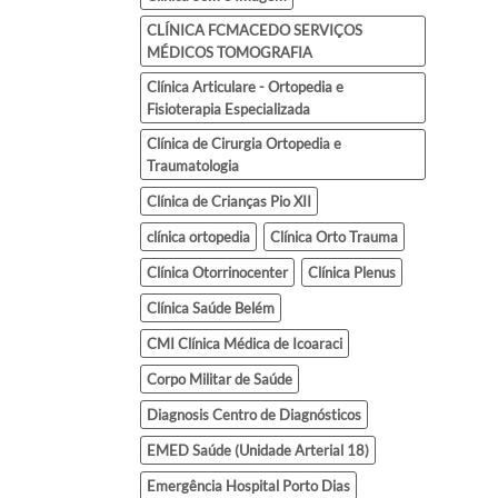
CLÍNICA FCMACEDO SERVIÇOS
MÉDICOS TOMOGRAFIA
Clínica Articulare - Ortopedia e
Fisioterapia Especializada
Clínica de Cirurgia Ortopedia e
Traumatologia
Clínica de Crianças Pio XII
clínica ortopedia
Clínica Orto Trauma
Clínica Otorrinocenter
Clínica Plenus
Clínica Saúde Belém
CMI Clínica Médica de Icoaraci
Corpo Militar de Saúde
Diagnosis Centro de Diagnósticos
EMED Saúde (Unidade Arterial 18)
Emergência Hospital Porto Dias