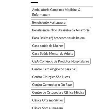
Ambulatorio Campinas Medicina &
Enfermagem
Beneficente Portuguesa
Beneficência Nipo Brasileira da Amazônia
Boca Belém (2) bradesco saude belem
Casa saúde da Mulher
Casa Saúde Mental do Adulto
CBA-Comércio de Produtos Hospitalares
Centro Cardiológico do para Ss
Centro Cirúrgico São Lucas
Centro Comunitario Do Paar
Centro de Ortopedia e Clínica Médica
Clinica Oftalmo Sênior
Clinica Som e Imagem