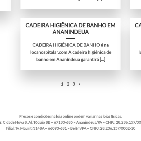
CADEIRA HIGIÊNICA DE BANHO EM
CA
ANANINDEUA
CADEIRA HIGIÊNICA DE BANHO é na
locahospitalar.com A cadeira higiênica de
l
banho em Ananindeua garantirá [...]
1
2
3
Preços e condições na loja online podem variar nas lojas físicas.
z:
Cidade Nova 8, Al. Tóquio 8B – 67130-685 – Ananindeua/PA – CNPJ: 28.236.157/0
Filial:
Tv. Mauriti 3148A – 66093-681 – Belém/PA – CNPJ: 28.236.157/0002-10