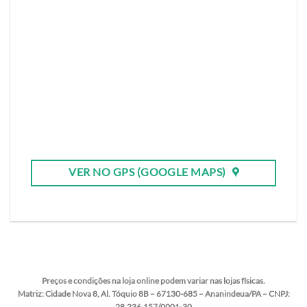
VER NO GPS (GOOGLE MAPS)
Preços e condições na loja online podem variar nas lojas físicas.
Matriz:
Cidade Nova 8, Al. Tóquio 8B – 67130-685 – Ananindeua/PA – CNPJ:
28.236.157/0001-30