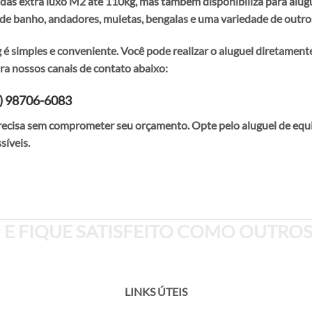
odas extra luxo M2 até 110kg, mas também disponibiliza para alugu
de banho, andadores, muletas, bengalas e uma variedade de outros
é simples e conveniente. Você pode realizar o aluguel diretamente 
a nossos canais de contato abaixo:
1) 98706-6083
precisa sem comprometer seu orçamento. Opte pelo aluguel de equ
síveis.
E FIQUE SATISFEITO COMO OUTROS
LINKS ÚTEIS