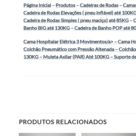
Página Inicial
–
Produtos
–
Cadeiras de Rodas
–
Camas
Cadeira de Rodas Elevações ( pneu inflável) até 100K
Cadeira de Rodas Simples ( pneu maciço) até 85KG
–
C
Banho BIG até 130KG
–
Cadeira de Banho POP até 
Cama Hospitalar Elétrica 3 Movimentos/a> –
Cama Hos
Colchão Pneumático com Pressão Altenada
–
Colchão
130KG
–
Muleta Axilar (PAR) Até 100KG
–
Suporte d
PRODUTOS RELACIONADOS