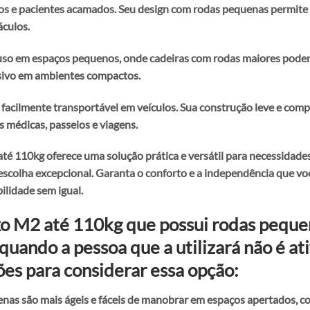
sos e pacientes acamados. Seu design com rodas pequenas permite
áculos.
a uso em espaços pequenos, onde cadeiras com rodas maiores pode
asivo em ambientes compactos.
é facilmente transportável em veículos. Sua construção leve e co
 médicas, passeios e viagens.
até 110kg oferece uma solução prática e versátil para necessidade
 escolha excepcional. Garanta o conforto e a independência que v
ilidade sem igual.
uxo M2 até 110kg que possui rodas pequ
uando a pessoa que a utilizará não é ati
ões para considerar essa opção:
as são mais ágeis e fáceis de manobrar em espaços apertados, co