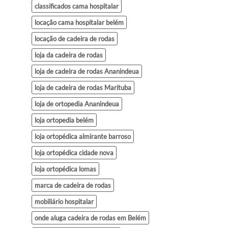
classificados cama hospitalar
locação cama hospitalar belém
locação de cadeira de rodas
loja da cadeira de rodas
loja de cadeira de rodas Ananindeua
loja de cadeira de rodas Marituba
loja de ortopedia Ananindeua
loja ortopedia belém
loja ortopédica almirante barroso
loja ortopédica cidade nova
loja ortopédica lomas
marca de cadeira de rodas
mobiliário hospitalar
onde aluga cadeira de rodas em Belém