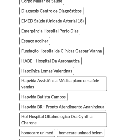
Corpo Militar de Saúde
Diagnosis Centro de Diagnósticos
EMED Saúde (Unidade Arterial 18)
Emergência Hospital Porto Dias
Espaço acolher
Fundação Hospital de Clínicas Gaspar Vianna
HABE - Hospital Da Aeronautica
Hapclínica Lomas Valentinas
Hapvida Assistência Médica plano de saúde
vendas
Hapvida Batista Campos
Hapvida BR - Pronto Atendimento Ananindeua
Hof Hospital Oftalmologico Dra Cynthia
Charone
homecare unimed
homecare unimed belem