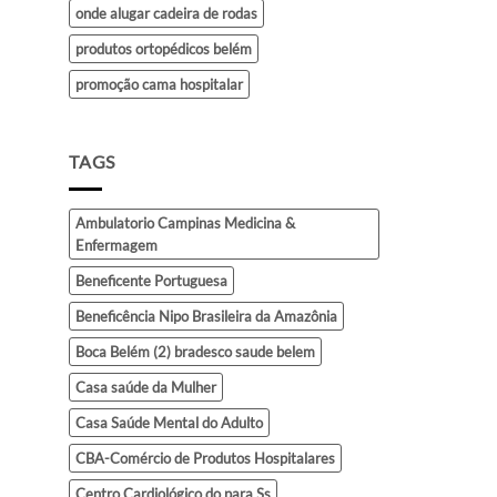
onde alugar cadeira de rodas
produtos ortopédicos belém
promoção cama hospitalar
TAGS
Ambulatorio Campinas Medicina &
Enfermagem
Beneficente Portuguesa
Beneficência Nipo Brasileira da Amazônia
Boca Belém (2) bradesco saude belem
Casa saúde da Mulher
Casa Saúde Mental do Adulto
CBA-Comércio de Produtos Hospitalares
Centro Cardiológico do para Ss