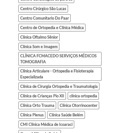
Centro Cirúrgico São Lucas
Centro Comunitario Do Paar
Centro de Ortopedia e Clínica Médica
Clinica Oftalmo Sênior
Clinica Som e Imagem
CLÍNICA FCMACEDO SERVIÇOS MÉDICOS
TOMOGRAFIA
Clínica Articulare - Ortopedia e Fisioterapia
Especializada
Clínica de Cirurgia Ortopedia e Traumatologia
Clínica de Crianças Pio XII
clínica ortopedia
Clínica Orto Trauma
Clínica Otorrinocenter
Clínica Plenus
Clínica Saúde Belém
CMI Clínica Médica de Icoaraci