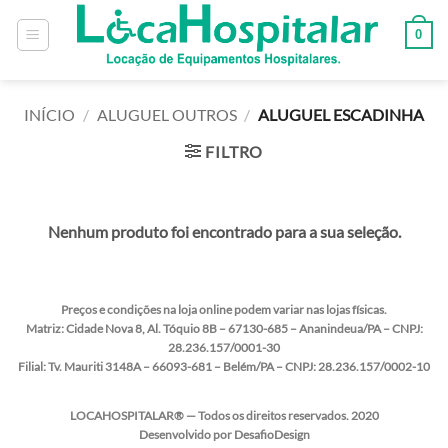
0
INÍCIO
/
ALUGUEL OUTROS
/
ALUGUEL ESCADINHA
FILTRO
Nenhum produto foi encontrado para a sua seleção.
Preços e condições na loja online podem variar nas lojas físicas.
Matriz:
Cidade Nova 8, Al. Tóquio 8B – 67130-685 – Ananindeua/PA – CNPJ:
28.236.157/0001-30
Filial:
Tv. Mauriti 3148A – 66093-681 – Belém/PA – CNPJ: 28.236.157/0002-10
LOCAHOSPITALAR® — Todos os direitos reservados. 2020
Desenvolvido por DesafioDesign