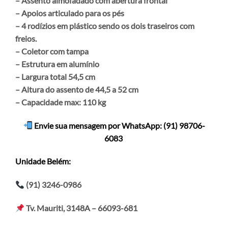
– Assento almofadado com abertura frontal
– Apoios articulado para os pés
– 4 rodízios em plástico sendo os dois traseiros com
freios.
– Coletor com tampa
– Estrutura em alumínio
– Largura total 54,5 cm
– Altura do assento de 44,5 a 52 cm
– Capacidade max: 110 kg
Envie sua mensagem por WhatsApp
: (91) 98706-
6083
Unidade Belém:
(91) 3246-0986
Tv. Mauriti, 3148A – 66093-681