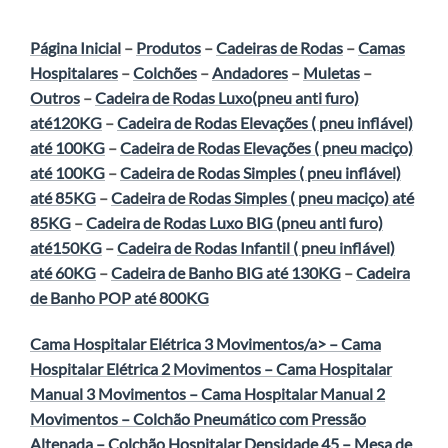
Página Inicial
–
Produtos
–
Cadeiras de Rodas
–
Camas
Hospitalares
–
Colchões
–
Andadores
–
Muletas
–
Outros
–
Cadeira de Rodas Luxo(pneu anti furo)
até120KG
–
Cadeira de Rodas Elevações ( pneu inflável)
até 100KG
–
Cadeira de Rodas Elevações ( pneu maciço)
até 100KG
–
Cadeira de Rodas Simples ( pneu inflável)
até 85KG
–
Cadeira de Rodas Simples ( pneu maciço) até
85KG
–
Cadeira de Rodas Luxo BIG (pneu anti furo)
até150KG
–
Cadeira de Rodas Infantil ( pneu inflável)
até 60KG
–
Cadeira de Banho BIG até 130KG
–
Cadeira
de Banho POP até 800KG
Cama Hospitalar Elétrica 3 Movimentos/a> –
Cama
Hospitalar Elétrica 2 Movimentos
–
Cama Hospitalar
Manual 3 Movimentos
–
Cama Hospitalar Manual 2
Movimentos
–
Colchão Pneumático com Pressão
Altenada
–
Colchão Hospitalar Densidade 45
–
Mesa de