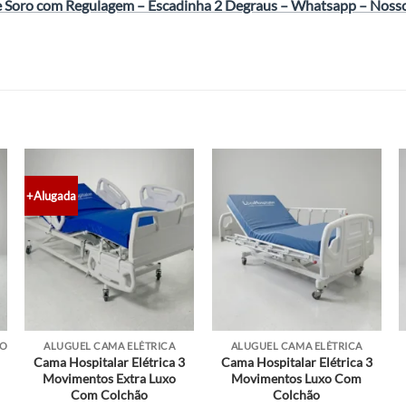
e Soro com Regulagem
–
Escadinha 2 Degraus
–
Whatsapp
–
Noss
+Alugada
IO
ALUGUEL CAMA ELÉTRICA
ALUGUEL CAMA ELÉTRICA
Cama Hospitalar Elétrica 3
Cama Hospitalar Elétrica 3
Movimentos Extra Luxo
Movimentos Luxo Com
Com Colchão
Colchão