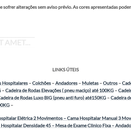
e sofrer alterações sem aviso prévio. As cores apresentadas pod
 AMET...
LINKS ÚTEIS
 Hospitalares
–
Colchões
–
Andadores
–
Muletas
–
Outros
–
Cade
G
–
Cadeira de Rodas Elevações ( pneu maciço) até 100KG
–
Cadeir
adeira de Rodas Luxo BIG (pneu anti furo) até150KG
–
Cadeira de
800KG
–
pitalar Elétrica 2 Movimentos
–
Cama Hospitalar Manual 3 Mo
 Hospitalar Densidade 45
–
Mesa de Exame Clinico Fixa
–
Andado