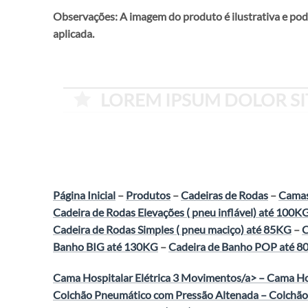
Observações: A imagem do produto é ilustrativa e pod
aplicada.
LOREM IPSUM DOLOR SIT
Página Inicial
–
Produtos
–
Cadeiras de Rodas
–
Camas
Cadeira de Rodas Elevações ( pneu inflável) até 100K
Cadeira de Rodas Simples ( pneu maciço) até 85KG
–
C
Banho BIG até 130KG
–
Cadeira de Banho POP até 
Cama Hospitalar Elétrica 3 Movimentos/a> –
Cama Hos
Colchão Pneumático com Pressão Altenada
–
Colchão