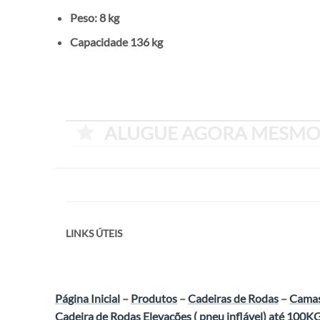
Peso: 8 kg
Capacidade 136 kg
ALUGUE AGORA MESMO 
LINKS ÚTEIS
Página Inicial
–
Produtos
–
Cadeiras de Rodas
–
Camas
Cadeira de Rodas Elevações ( pneu inflável) até 100K