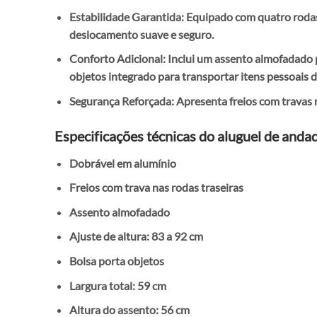
Estabilidade Garantida: Equipado com quatro rodas 
deslocamento suave e seguro.
Conforto Adicional: Inclui um assento almofadado 
objetos integrado para transportar itens pessoais d
Segurança Reforçada: Apresenta freios com travas n
Especificações técnicas do aluguel de anda
Dobrável em alumínio
Freios com trava nas rodas traseiras
Assento almofadado
Ajuste de altura: 83 a 92 cm
Bolsa porta objetos
Largura total: 59 cm
Altura do assento: 56 cm