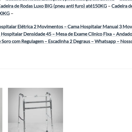
adeira de Rodas Luxo BIG (pneu anti furo) até150KG
–
Cadeira de
800KG
–
pitalar Elétrica 2 Movimentos
–
Cama Hospitalar Manual 3 Mo
 Hospitalar Densidade 45
–
Mesa de Exame Clinico Fixa
–
Andado
e Soro com Regulagem
–
Escadinha 2 Degraus
–
Whatsapp
–
Noss