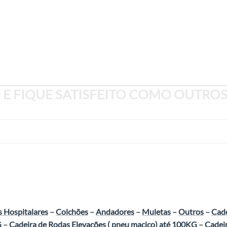
E FIQUE SATISFEITO COMO OUTROS
 Hospitalares
–
Colchões
–
Andadores
–
Muletas
–
Outros
–
Cade
G
–
Cadeira de Rodas Elevações ( pneu maciço) até 100KG
–
Cadeir