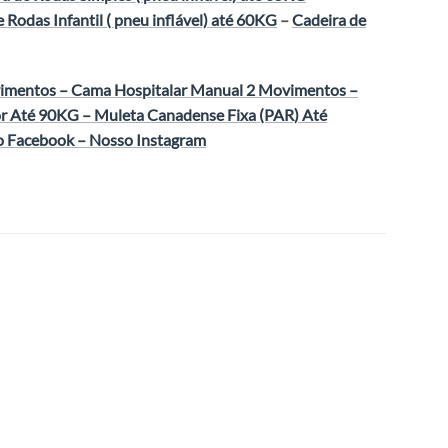
 Rodas Infantil ( pneu inflável) até 60KG
–
Cadeira de
vimentos
–
Cama Hospitalar Manual 2 Movimentos
–
r Até 90KG
–
Muleta Canadense Fixa (PAR) Até
o Facebook
–
Nosso Instagram