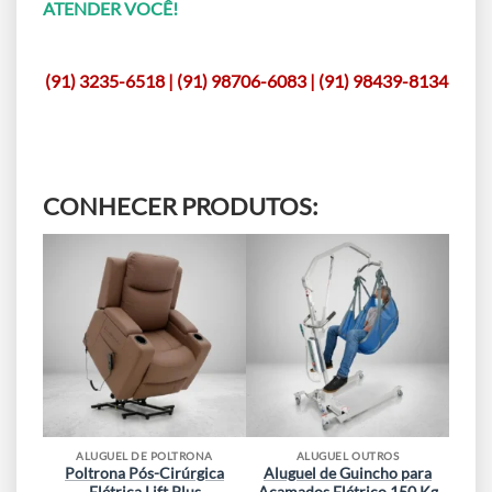
ATENDER VOCÊ!
(91) 3235-6518 | (91) 98706-6083 | (91) 98439-8134
CONHECER PRODUTOS:
ALUGUEL DE POLTRONA
ALUGUEL OUTROS
Poltrona Pós-Cirúrgica
Aluguel de Guincho para