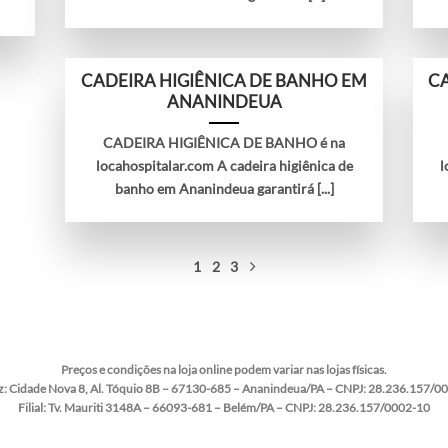
CADEIRA HIGIÊNICA DE BANHO EM
CA
ANANINDEUA
CADEIRA HIGIÊNICA DE BANHO é na
locahospitalar.com A cadeira higiênica de
l
banho em Ananindeua garantirá [...]
1
2
3
Preços e condições na loja online podem variar nas lojas físicas.
z:
Cidade Nova 8, Al. Tóquio 8B – 67130-685 – Ananindeua/PA – CNPJ: 28.236.157/0
Filial:
Tv. Mauriti 3148A – 66093-681 – Belém/PA – CNPJ: 28.236.157/0002-10