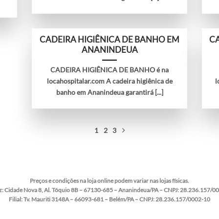
CADEIRA HIGIÊNICA DE BANHO EM
CA
ANANINDEUA
CADEIRA HIGIÊNICA DE BANHO é na
locahospitalar.com A cadeira higiênica de
l
banho em Ananindeua garantirá [...]
1
2
3
Preços e condições na loja online podem variar nas lojas físicas.
z:
Cidade Nova 8, Al. Tóquio 8B – 67130-685 – Ananindeua/PA – CNPJ: 28.236.157/0
Filial:
Tv. Mauriti 3148A – 66093-681 – Belém/PA – CNPJ: 28.236.157/0002-10