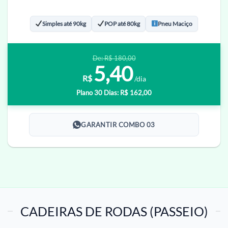
Simples até 90kg
POP até 80kg
Pneu Maciço
De: R$ 180,00
5,40
R$
/dia
Plano 30 Dias: R$ 162,00
GARANTIR COMBO 03
CADEIRAS DE RODAS (PASSEIO)