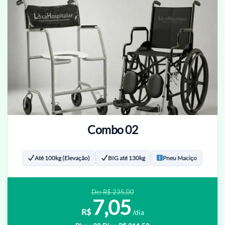
Combo 02
Até 100kg (Elevação)
BIG até 130kg
Pneu Maciço
De: R$ 235,00
7,05
R$
/dia