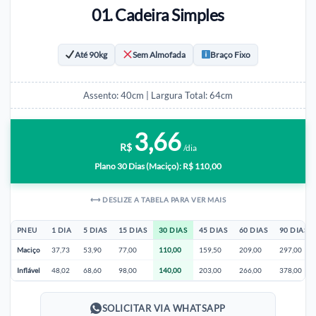
01. Cadeira Simples
Até 90kg
Sem Almofada
Braço Fixo
Assento: 40cm | Largura Total: 64cm
3,66
R$
/dia
Plano 30 Dias (Maciço): R$ 110,00
⟷ DESLIZE A TABELA PARA VER MAIS
PNEU
1 DIA
5 DIAS
15 DIAS
30 DIAS
45 DIAS
60 DIAS
90 DIAS
Maciço
37,73
53,90
77,00
110,00
159,50
209,00
297,00
Inflável
48,02
68,60
98,00
140,00
203,00
266,00
378,00
SOLICITAR VIA WHATSAPP