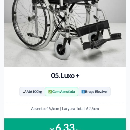
05. Luxo +
Até 100kg
Com Almofada
Braço Elevável
Assento: 45,5cm | Largura Total: 62,5cm
6,33
R$