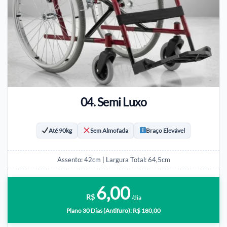
04. Semi Luxo
Até 90kg
Sem Almofada
Braço Elevável
Assento: 42cm | Largura Total: 64,5cm
6,00
R$
/dia
Plano 30 Dias (Antifuro): R$ 180,00