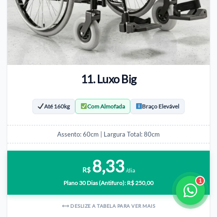
11. Luxo Big
Até 160kg
Com Almofada
Braço Elevável
Assento: 60cm | Largura Total: 80cm
8,33
R$
/dia
Plano 30 Dias (Antifuro): R$ 250,00
⟷ DESLIZE A TABELA PARA VER MAIS