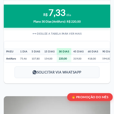
7,33
R$
/dia
Plano 30 Dias (Antifuro): R$ 220,00
⟷ DESLIZE A TABELA PARA VER MAIS
PNEU
1 DIA
5 DIAS
15 DIAS
30 DIAS
45 DIAS
60 DIAS
90 DIAS
Antifuro
75,46
107,80
154,00
220,00
319,00
418,00
594,00
SOLICITAR VIA WHATSAPP
PROMOÇÃO DO MÊS