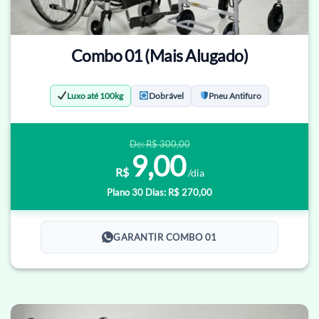
Combo 01 (Mais Alugado)
Luxo até 100kg
Dobrável
Pneu Antifuro
De: R$ 300,00
9,00
R$
/dia
Plano 30 Dias: R$ 270,00
GARANTIR COMBO 01