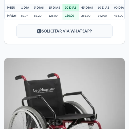
PNEU
1 DIA
5 DIAS
15 DIAS
30 DIAS
45 DIAS
60 DIAS
90 DIAS
Inflável
61,74
88,20
126,00
180,00
261,00
342,00
486,00
SOLICITAR VIA WHATSAPP