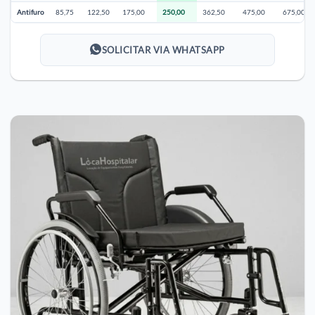
Antifuro
85,75
122,50
175,00
250,00
362,50
475,00
675,00
SOLICITAR VIA WHATSAPP