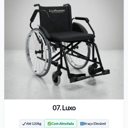
07. Luxo
Até 120kg
Com Almofada
Braço Elevável