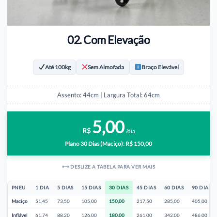
02. Com Elevação
Até 100kg
Sem Almofada
Braço Elevável
Assento: 44cm | Largura Total: 64cm
5,00
R$
/dia
Plano 30 Dias (Maciço): R$ 150,00
⟷ DESLIZE A TABELA PARA VER MAIS
PNEU
1 DIA
5 DIAS
15 DIAS
30 DIAS
45 DIAS
60 DIAS
90 DIAS
Maciço
51,45
73,50
105,00
150,00
217,50
285,00
405,00
Inflável
61,74
88,20
126,00
180,00
261,00
342,00
486,00