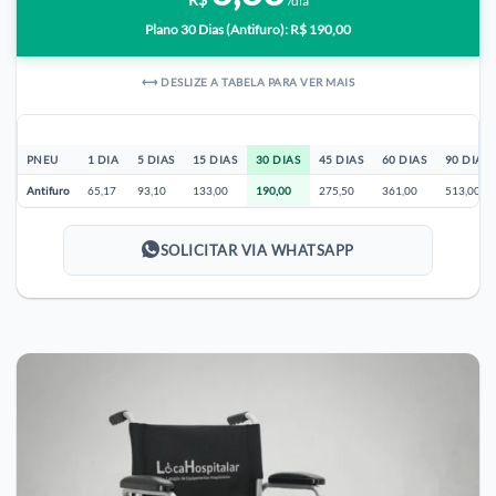
/dia
Plano 30 Dias (Antifuro): R$ 190,00
⟷ DESLIZE A TABELA PARA VER MAIS
PNEU
1 DIA
5 DIAS
15 DIAS
30 DIAS
45 DIAS
60 DIAS
90 DIAS
Antifuro
65,17
93,10
133,00
190,00
275,50
361,00
513,00
SOLICITAR VIA WHATSAPP