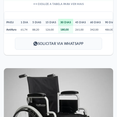
⟷ DESLIZE A TABELA PARA VER MAIS
PNEU
1 DIA
5 DIAS
15 DIAS
30 DIAS
45 DIAS
60 DIAS
90 DIAS
Antifuro
61,74
88,20
126,00
180,00
261,00
342,00
486,00
SOLICITAR VIA WHATSAPP