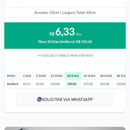
Assento: 50cm | Largura Total: 68cm
6,33
R$
/dia
Plano 30 Dias (Antifuro): R$ 190,00
⟷ DESLIZE A TABELA PARA VER MAIS
PNEU
1 DIA
5 DIAS
15 DIAS
30 DIAS
45 DIAS
60 DIAS
90 DIAS
Antifuro
65,17
93,10
133,00
190,00
275,50
361,00
513,00
SOLICITAR VIA WHATSAPP