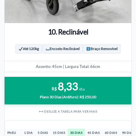
10. Reclinável
Até 120kg
Encosto Reclinável
Braço Removível
Assento: 45cm | Largura Total: 66cm
8,33
R$
/dia
Plano 30 Dias (Antifuro): R$ 250,00
⟷ DESLIZE A TABELA PARA VER MAIS
PNEU
1 DIA
5 DIAS
15 DIAS
30 DIAS
45 DIAS
60 DIAS
90 DIAS