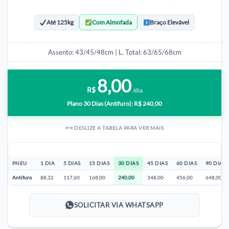
Até 125kg
Com Almofada
Braço Elevável
Assento: 43/45/48cm | L. Total: 63/65/68cm
8,00
R$
/dia
Plano 30 Dias (Antifuro): R$ 240,00
⟷ DESLIZE A TABELA PARA VER MAIS
PNEU
1 DIA
5 DIAS
15 DIAS
30 DIAS
45 DIAS
60 DIAS
90 DIAS
Antifuro
88,32
117,60
168,00
240,00
348,00
456,00
648,00
SOLICITAR VIA WHATSAPP