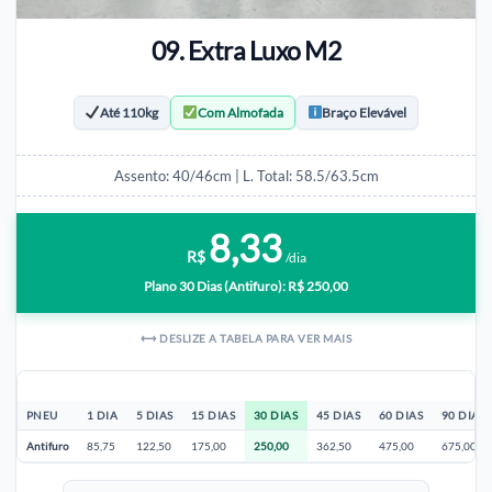
09. Extra Luxo M2
Até 110kg
Com Almofada
Braço Elevável
Assento: 40/46cm | L. Total: 58.5/63.5cm
8,33
R$
/dia
Plano 30 Dias (Antifuro): R$ 250,00
⟷ DESLIZE A TABELA PARA VER MAIS
PNEU
1 DIA
5 DIAS
15 DIAS
30 DIAS
45 DIAS
60 DIAS
90 DIAS
Antifuro
85,75
122,50
175,00
250,00
362,50
475,00
675,00