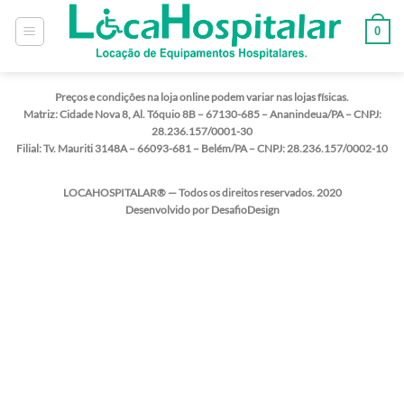
0
Preços e condições na loja online podem variar nas lojas físicas.
Matriz:
Cidade Nova 8, Al. Tóquio 8B – 67130-685 – Ananindeua/PA – CNPJ:
28.236.157/0001-30
Filial:
Tv. Mauriti 3148A – 66093-681 – Belém/PA – CNPJ: 28.236.157/0002-10
LOCAHOSPITALAR® — Todos os direitos reservados. 2020
Desenvolvido por DesafioDesign