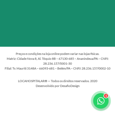
Preços e condições na loja online podem variar nas lojas físicas.
Matriz:
Cidade Nova 8, Al. Tóquio 8B – 67130-685 – Ananindeua/PA – CNPJ:
28.236.157/0001-30
Filial:
Tv. Mauriti 3148A – 66093-681 – Belém/PA – CNPJ: 28.236.157/0002-10
LOCAHOSPITALAR® — Todos os direitos reservados. 2020
Desenvolvido por DesafioDesign