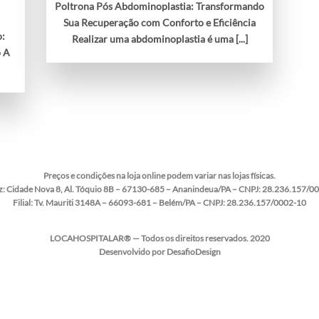
Poltrona Pós Abdominoplastia: Transformando
Sua Recuperação com Conforto e Eficiência
o:
Realizar uma abdominoplastia é uma [...]
o A
Preços e condições na loja online podem variar nas lojas físicas.
z:
Cidade Nova 8, Al. Tóquio 8B – 67130-685 – Ananindeua/PA – CNPJ: 28.236.157/0
Filial:
Tv. Mauriti 3148A – 66093-681 – Belém/PA – CNPJ: 28.236.157/0002-10
LOCAHOSPITALAR® — Todos os direitos reservados. 2020
Desenvolvido por DesafioDesign