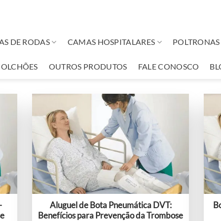
AS DE RODAS
CAMAS HOSPITALARES
POLTRONAS 
COLCHÕES
OUTROS PRODUTOS
FALE CONOSCO
BL
–
Aluguel de Bota Pneumática DVT:
Bo
se
Benefícios para Prevenção da Trombose